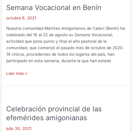
Semana Vocacional en Benín
Semana
Vocacional
octubre 6, 2021
en
Benín
Nuestra comunidad Mártires Amigonianos de Calavi (Benín) ha
celebrado del 16 al 22 de agosto su Semana Vocacional,
actividad que pone punto y final al año pastoral de la
comunidad, que comenzó el pasado mes de octubre de 2020.
19 chicos, procedentes de todos los lugares del país, han
participado en esta semana, durante la que han estado
Leer más »
Celebración
provincial
Celebración provincial de las
de
las
efemérides amigonianas
efemérides
amigonianas
julio 30, 2021