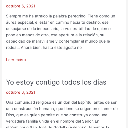
octubre 6, 2021
Siempre me ha atraído la palabra peregrino. Tiene como un
áurea especial, el estar en camino hacia tu destino, ese
despojarse de lo innecesario, la vulnerabilidad de quien se
pone en manos de otro, esa apertura a la relación, su
capacidad de maravillarse y contemplar el mundo que le
rodea… Ahora bien, hasta este agosto no
Leer más »
Yo estoy contigo todos los días
Yo
estoy
octubre 6, 2021
contigo
todos
Una comunidad religiosa es un don del Espíritu, antes de ser
los
una construcción humana, que tiene su origen en el amor de
días
Dios, que es quien permite que se construya como una
verdadera familia unida en el nombre del Señor. En
el Seminario San José de Godella (Valencia), tenemos la