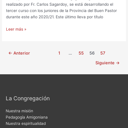
realizado por Fr. Carlos Sagardoy, se está desarrollando el
Pastor
tercer curso con los juniores de la Provincia del Buen Pastor
durante este año 2020/21. Este último lleva por título
Leer más »
←
Anterior
1
…
55
56
57
Siguiente
→
La Congregación
Nuestra misión
Pedagogía Amigoniana
Nuestra espiritualidad