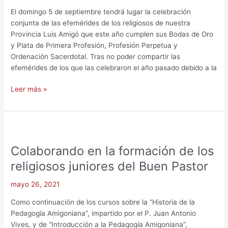
El domingo 5 de septiembre tendrá lugar la celebración
conjunta de las efemérides de los religiosos de nuestra
Provincia Luis Amigó que este año cumplen sus Bodas de Oro
y Plata de Primera Profesión, Profesión Perpetua y
Ordenación Sacerdotal. Tras no poder compartir las
efemérides de los que las celebraron el año pasado debido a la
Leer más »
Colaborando
en
Colaborando en la formación de los
la
formación
religiosos juniores del Buen Pastor
de
los
mayo 26, 2021
religiosos
Como continuación de los cursos sobre la “Historia de la
juniores
Pedagogía Amigoniana”, impartido por el P. Juan Antonio
del
Vives, y de “Introducción a la Pedagogía Amigoniana”,
Buen