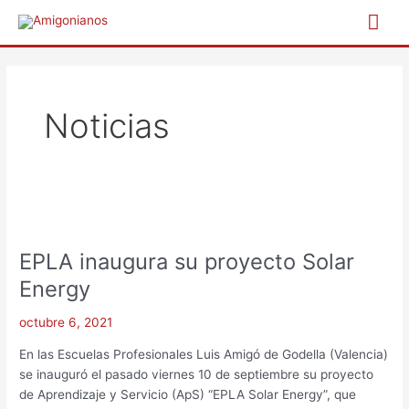
Ir
Me
al
contenido
prin
Paginación
de
entradas
Noticias
EPLA
inaugura
EPLA inaugura su proyecto Solar
su
proyecto
Energy
Solar
Energy
octubre 6, 2021
En las Escuelas Profesionales Luis Amigó de Godella (Valencia)
se inauguró el pasado viernes 10 de septiembre su proyecto
de Aprendizaje y Servicio (ApS) “EPLA Solar Energy”, que