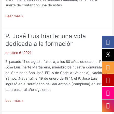
suerte de contar con una de estas
Leer más »
P. José Luis Iriarte: una vida
P.
José
dedicada a la formación
Luis
Iriarte:
octubre 6, 2021
una
El pasado 11 de agosto fallecía, a los 80 años de edad, el P.
vida
José Luis Iriarte Martiarena, miembro de nuestra comunidad
dedicada
del Seminario San José-EPLA de Godella (Valencia). Nacido en
a
Yárnoz (Navarra), el 19 de enero de 1941, el P. José Luis
la
ingresó en el seraficado de San Antonio (Pamplona) en 1954,
formación
para pasar al año siguiente
Leer más »