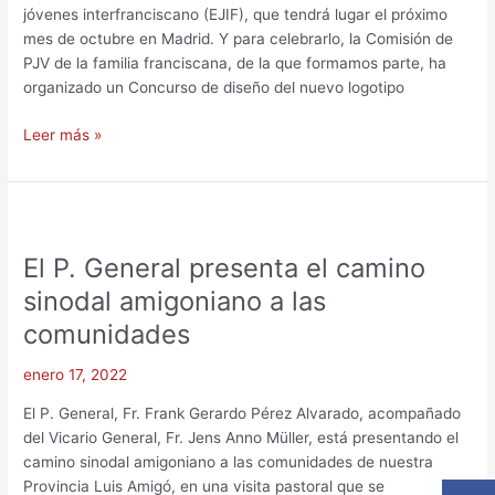
jóvenes interfranciscano (EJIF), que tendrá lugar el próximo
Interfranciscana
mes de octubre en Madrid. Y para celebrarlo, la Comisión de
PJV de la familia franciscana, de la que formamos parte, ha
organizado un Concurso de diseño del nuevo logotipo
Leer más »
El
P.
El P. General presenta el camino
General
presenta
sinodal amigoniano a las
el
comunidades
camino
sinodal
enero 17, 2022
amigoniano
a
El P. General, Fr. Frank Gerardo Pérez Alvarado, acompañado
las
del Vicario General, Fr. Jens Anno Müller, está presentando el
comunidades
camino sinodal amigoniano a las comunidades de nuestra
Provincia Luis Amigó, en una visita pastoral que se