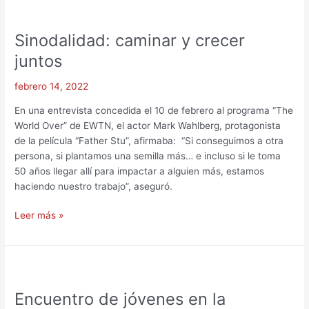
Sinodalidad:
caminar
Sinodalidad: caminar y crecer
y
crecer
juntos
juntos
febrero 14, 2022
En una entrevista concedida el 10 de febrero al programa “The
World Over” de EWTN, el actor Mark Wahlberg, protagonista
de la película “Father Stu”, afirmaba: “Si conseguimos a otra
persona, si plantamos una semilla más… e incluso si le toma
50 años llegar allí para impactar a alguien más, estamos
haciendo nuestro trabajo”, aseguró.
Leer más »
Encuentro
de
Encuentro de jóvenes en la
jóvenes