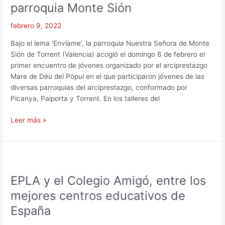
en
parroquia Monte Sión
la
parroquia
febrero 9, 2022
Monte
Bajo el lema ‘Envíame‘, la parroquia Nuestra Señora de Monte
Sión
Sión de Torrent (Valencia) acogió el domingo 6 de febrero el
primer encuentro de jóvenes organizado por el arciprestazgo
Mare de Déu del Pòpul en el que participaron jóvenes de las
diversas parroquias del arciprestazgo, conformado por
Picanya, Paiporta y Torrent. En los talleres del
Leer más »
EPLA
y
EPLA y el Colegio Amigó, entre los
el
Colegio
mejores centros educativos de
Amigó,
España
entre
los