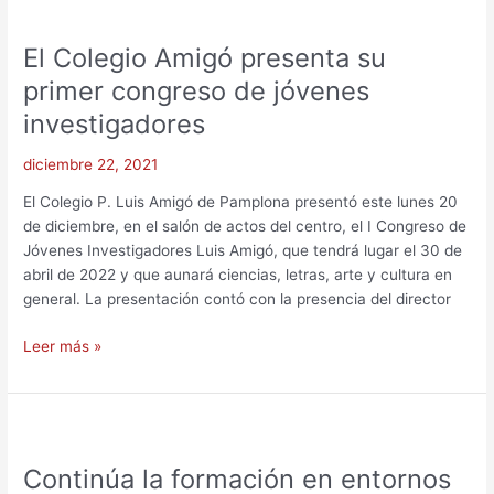
El
Colegio
El Colegio Amigó presenta su
Amigó
presenta
primer congreso de jóvenes
su
investigadores
primer
congreso
diciembre 22, 2021
de
jóvenes
El Colegio P. Luis Amigó de Pamplona presentó este lunes 20
investigadores
de diciembre, en el salón de actos del centro, el I Congreso de
Jóvenes Investigadores Luis Amigó, que tendrá lugar el 30 de
abril de 2022 y que aunará ciencias, letras, arte y cultura en
general. La presentación contó con la presencia del director
Leer más »
Continúa
la
Continúa la formación en entornos
formación