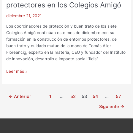
en
protectores en los Colegios Amigó
entornos
protectores
diciembre 21, 2021
en
Los coordinadores de protección y buen trato de los siete
los
Colegios Amigó continúan este mes de diciembre con su
Colegios
formación en la construcción de entornos protectores, de
Amigó
buen trato y cuidado mutuo de la mano de Tomás Aller
Floreancig, experto en la materia, CEO y fundador del Instituto
de innovación, desarrollo e impacto social “Iidis”.
Leer más »
←
Anterior
1
…
52
53
54
…
57
Siguiente
→