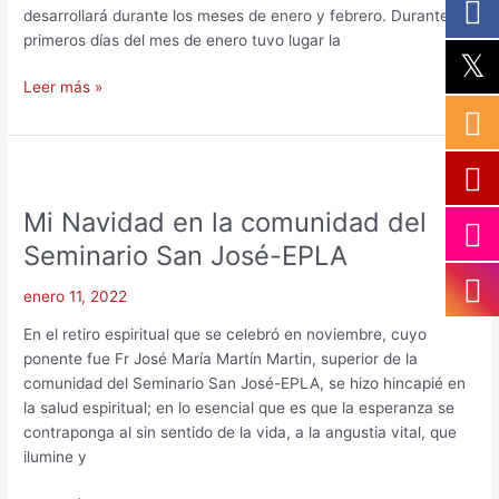
desarrollará durante los meses de enero y febrero. Durante los
primeros días del mes de enero tuvo lugar la
Leer más »
Mi
Navidad
Mi Navidad en la comunidad del
en
la
Seminario San José-EPLA
comunidad
del
enero 11, 2022
Seminario
En el retiro espiritual que se celebró en noviembre, cuyo
San
ponente fue Fr José María Martín Martin, superior de la
José-
comunidad del Seminario San José-EPLA, se hizo hincapié en
EPLA
la salud espiritual; en lo esencial que es que la esperanza se
contraponga al sin sentido de la vida, a la angustia vital, que
ilumine y