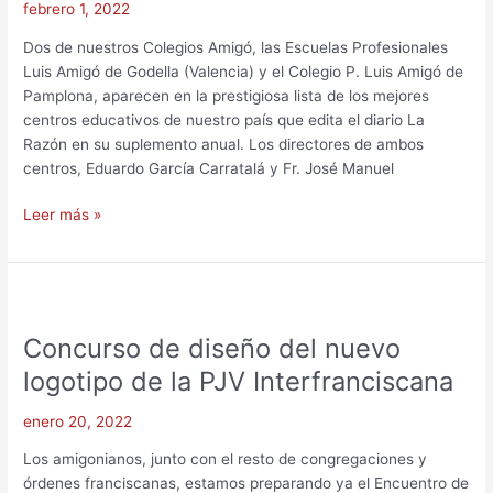
febrero 1, 2022
mejores
centros
Dos de nuestros Colegios Amigó, las Escuelas Profesionales
educativos
Luis Amigó de Godella (Valencia) y el Colegio P. Luis Amigó de
de
Pamplona, aparecen en la prestigiosa lista de los mejores
España
centros educativos de nuestro país que edita el diario La
Razón en su suplemento anual. Los directores de ambos
centros, Eduardo García Carratalá y Fr. José Manuel
Leer más »
Concurso
de
Concurso de diseño del nuevo
diseño
del
logotipo de la PJV Interfranciscana
nuevo
logotipo
enero 20, 2022
de
Los amigonianos, junto con el resto de congregaciones y
la
órdenes franciscanas, estamos preparando ya el Encuentro de
PJV