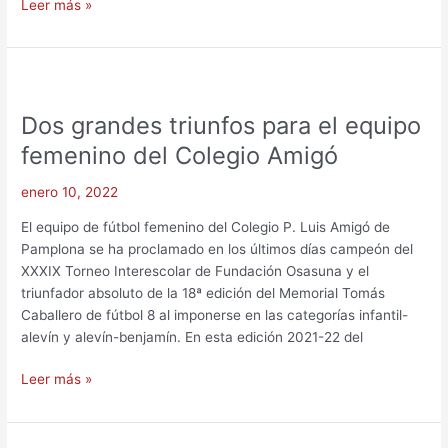
Leer más »
Dos
grandes
Dos grandes triunfos para el equipo
triunfos
para
femenino del Colegio Amigó
el
equipo
enero 10, 2022
femenino
El equipo de fútbol femenino del Colegio P. Luis Amigó de
del
Pamplona se ha proclamado en los últimos días campeón del
Colegio
XXXIX Torneo Interescolar de Fundación Osasuna y el
Amigó
triunfador absoluto de la 18ª edición del Memorial Tomás
Caballero de fútbol 8 al imponerse en las categorías infantil-
alevín y alevín-benjamín. En esta edición 2021-22 del
Leer más »