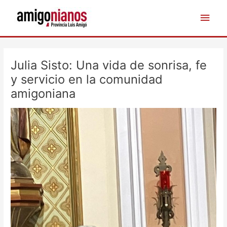
Ir
Men
al
contenido
princ
Navegación
de
Julia Sisto: Una vida de sonrisa, fe
entradas
y servicio en la comunidad
amigoniana