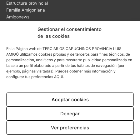
Estructura provincial
Familia Amigoniana
Amigonews
Video-testimonios
Gestionar el consentimiento
Noticias
de las cookies
En la Página web de TERCIARIOS CAPUCHINOS PROVINCIA LUIS
AMIGÓ utilizamos cookies propias y de terceros para fines técnicos, de
personalización, analíticos y para mostrarte publicidad personalizada en
base a un perfil elaborado a partir de tus hábitos de navegación (por
Curia Provincial
ejemplo, páginas visitadas). Puedes obtener más información y
configurar tus preferencias
AQUÍ.
C/ Zacarías Homs, 18
28043 Madrid
comunicacion@amigonianos.org
Aceptar cookies
Denegar
Ver preferencias
Política de cookies (UE)
Aviso legal
Política de privacidad
Canal Ético