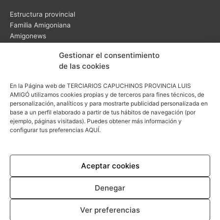
Estructura provincial
Familia Amigoniana
Amigonews
Video-testimonios
Gestionar el consentimiento
Noticias
de las cookies
En la Página web de TERCIARIOS CAPUCHINOS PROVINCIA LUIS
AMIGÓ utilizamos cookies propias y de terceros para fines técnicos, de
personalización, analíticos y para mostrarte publicidad personalizada en
base a un perfil elaborado a partir de tus hábitos de navegación (por
Curia Provincial
ejemplo, páginas visitadas). Puedes obtener más información y
configurar tus preferencias
AQUÍ.
C/ Zacarías Homs, 18
28043 Madrid
comunicacion@amigonianos.org
Aceptar cookies
Denegar
Ver preferencias
Política de cookies (UE)
Aviso legal
Política de privacidad