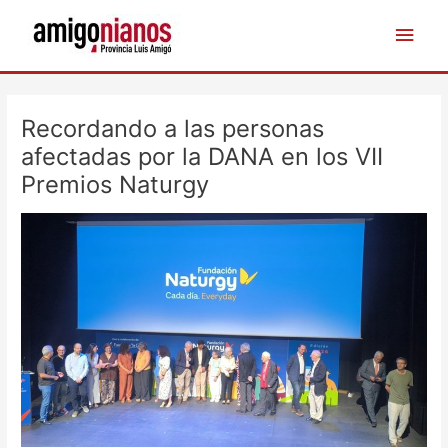
Ir
Men
al
contenido
princ
Navegación
de
Recordando a las personas
entradas
afectadas por la DANA en los VII
Premios Naturgy