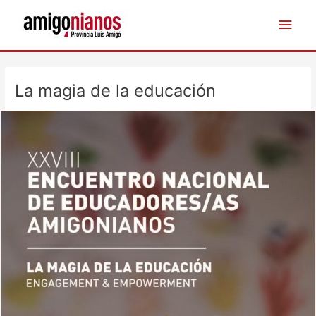
Ir
Men
al
contenido
princ
Navegación
de
La magia de la educación
entradas