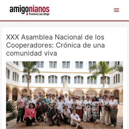
Ir
Men
al
contenido
princ
Navegación
de
XXX Asamblea Nacional de los
entradas
Cooperadores: Crónica de una
comunidad viva