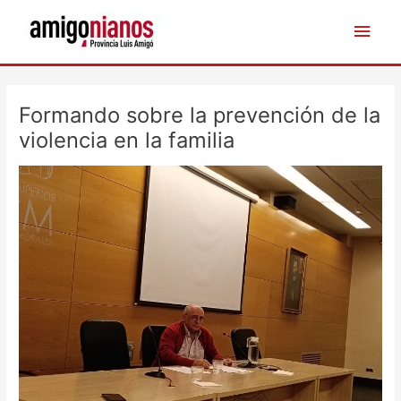
Ir
Men
al
contenido
princ
Navegación
de
Formando sobre la prevención de la
entradas
violencia en la familia