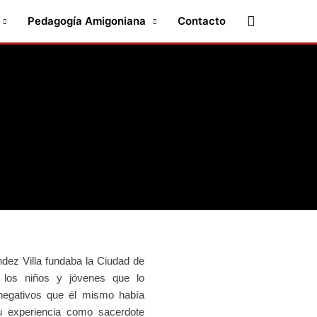
Buscar
Pedagogía Amigoniana
Contacto
dez Villa fundaba la
Ciudad de
 los niños y jóvenes que lo
negativos que él mismo había
u experiencia como sacerdote