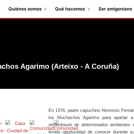
Quiénes somos
Qué hacemos
Ser amigoniano
chos Agarimo (Arteixo - A Coruña)
En 1976, padre capuchino Nemesio Fernán
los Muchachos Agarimo
para apartar a
necesitasen de determinados ambientes 
tenido oportunidad de conocer durante s